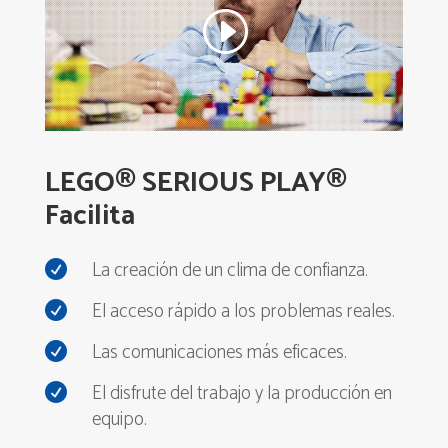
LEGO® SERIOUS PLAY®
Facilita
La creación de un
clima
de
confianza
.

El acceso rápido a los problemas reales.

Las comunicaciones más eficaces.

El disfrute del trabajo y la producción en

equipo.