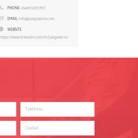
+5491132677617
PHONE
info@juegoserio.com
EMAIL
WEBSITE
https://www.linkedin.com/in/juegoserio/