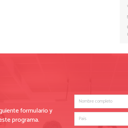
Please
leave
guiente formulario y
this
 este programa.
field